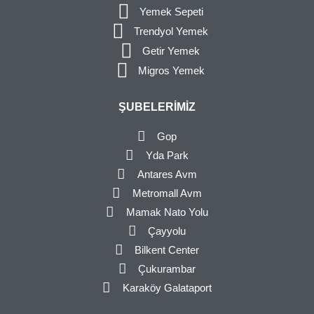
Yemek Sepeti
Trendyol Yemek
Getir Yemek
Migros Yemek
ŞUBELERIMIZ
Gop
Yda Park
Antares Avm
Metromall Avm
Mamak Nato Yolu
Çayyolu
Bilkent Center
Çukurambar
Karaköy Galataport