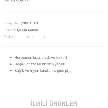
Kategoriler:
ÇORBALAR
Etiketler:
Şırdan Çorbası
Facebook
Twitter
Linkedin
Google+
Pinterest
Email
Paylaş:
Her zaman taze, sıcak ve lezzetli
Doğal ve taze ürünlerden yapıldı
Sağlık ve hijyen kurallarına göre pişti
İLGILI ÜRÜNLER