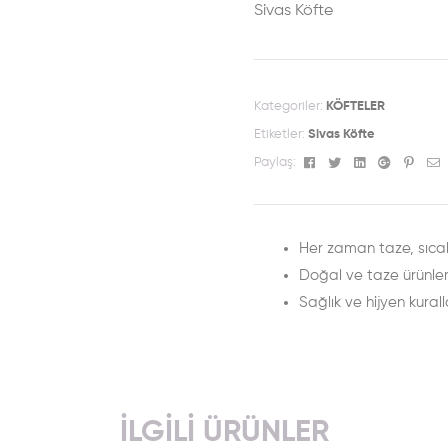
Sivas Köfte
Kategoriler:
KÖFTELER
Etiketler:
Sivas Köfte
Facebook
Twitter
Linkedin
Google+
Pinte
E
Paylaş:
Her zaman taze, sıcak
Doğal ve taze ürünle
Sağlık ve hijyen kurall
İLGILI ÜRÜNLER