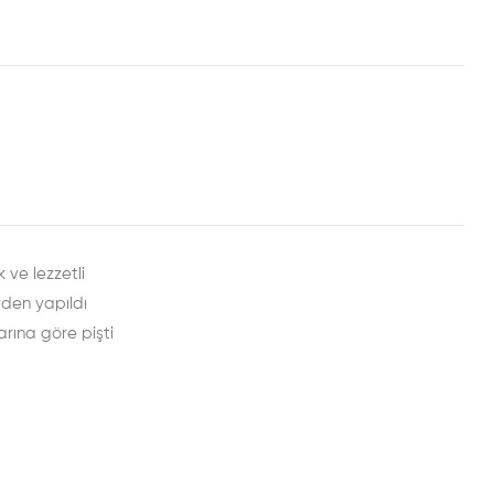
rest
mail
 ve lezzetli
rden yapıldı
arına göre pişti