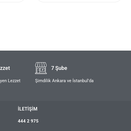
zzet
7 Şube
eyen Lezzet
Şimdilik Ankara ve İstanbul’da
İLETIŞIM
444 2 975