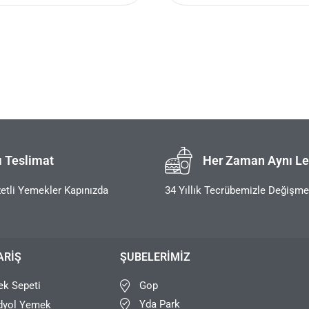
ı Teslimat
Her Zaman Aynı Le
etli Yemekler Kapınızda
34 Yıllık Tecrübemizle Değişm
ARIŞ
ŞUBELERIMIZ
Gop
k Sepeti
Yda Park
dyol Yemek