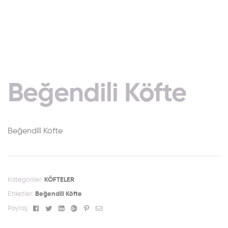
Beğendili Köfte
Beğendili Köfte
Kategoriler:
KÖFTELER
Etiketler:
Beğendili Köfte
Facebook
Twitter
Linkedin
Google+
Pinterest
Email
Paylaş: