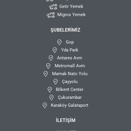
Getir Yemek
Migros Yemek
ŞUBELERIMIZ
Gop
Yda Park
Antares Avm
Metromall Avm
Mamak Nato Yolu
Çayyolu
Bilkent Center
Çukurambar
Karaköy Galataport
İLETIŞIM