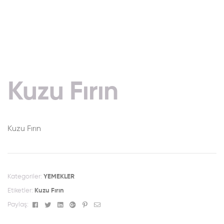
Kuzu Fırın
Kuzu Fırın
Kategoriler:
YEMEKLER
Etiketler:
Kuzu Fırın
Facebook
Twitter
Linkedin
Google+
Pinterest
Email
Paylaş: