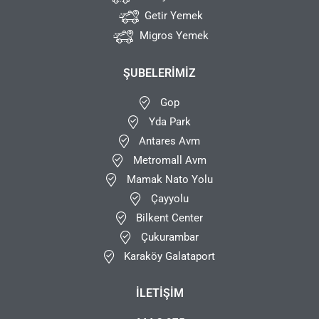
Getir Yemek
Migros Yemek
ŞUBELERIMIZ
Gop
Yda Park
Antares Avm
Metromall Avm
Mamak Nato Yolu
Çayyolu
Bilkent Center
Çukurambar
Karaköy Galataport
İLETIŞIM