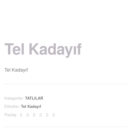
Tel Kadayıf
Tel Kadayıf
Kategoriler:
TATLILAR
Etiketler:
Tel Kadayıf
Facebook
Twitter
Linkedin
Google+
Pinterest
Email
Paylaş: