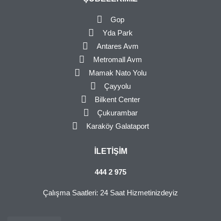
Gop
Yda Park
Antares Avm
Metromall Avm
Mamak Nato Yolu
Çayyolu
Bilkent Center
Çukurambar
Karaköy Galataport
İLETIŞIM
444 2 975
Çalışma Saatleri: 24 Saat Hizmetinizdeyiz