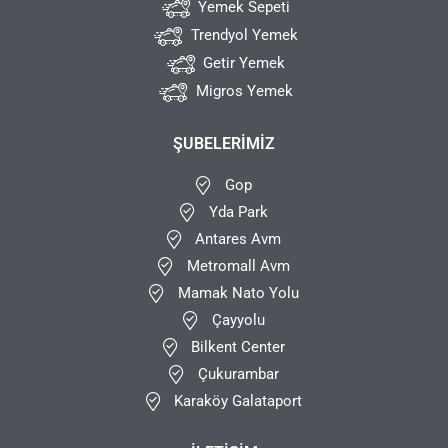
Yemek Sepeti
Trendyol Yemek
Getir Yemek
Migros Yemek
ŞUBELERIMIZ
Gop
Yda Park
Antares Avm
Metromall Avm
Mamak Nato Yolu
Çayyolu
Bilkent Center
Çukurambar
Karaköy Galataport