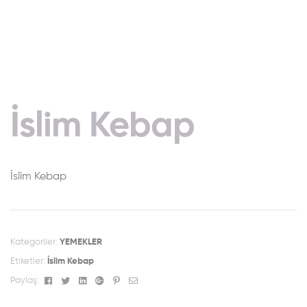
İslim Kebap
İslim Kebap
Kategoriler:
YEMEKLER
Etiketler:
İslim Kebap
Facebook
Twitter
Linkedin
Google+
Pinterest
Email
Paylaş: